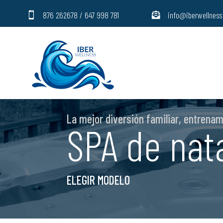
876 262678 / 647 998 781
info@iberwellnes


La mejor diversión familiar, entrena
SPA de nat
ELEGIR MODELO