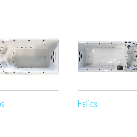
os
Helios